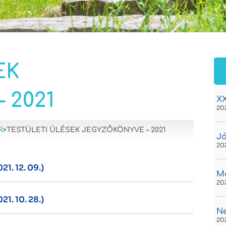
EK
 2021
XX
20
R
>
TESTÜLETI ÜLÉSEK JEGYZŐKÖNYVE – 2021
Já
20
1. 12. 09.)
Ma
20
1. 10. 28.)
N
20