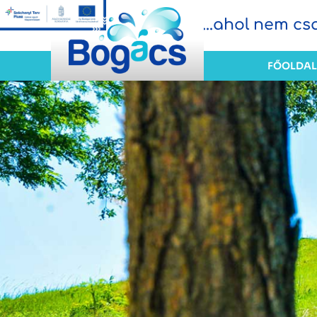
...ahol nem c
FŐOLDAL