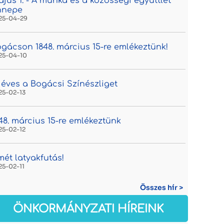
jus 1. - A munka és a közösségi együttlét
nnepe
25-04-29
gácson 1848. március 15-re emlékeztünk!
25-04-10
 éves a Bogácsi Színészliget
25-02-13
48. március 15-re emlékeztünk
25-02-12
mét latyakfutás!
25-02-11
Összes hír >
ÖNKORMÁNYZATI HÍREINK