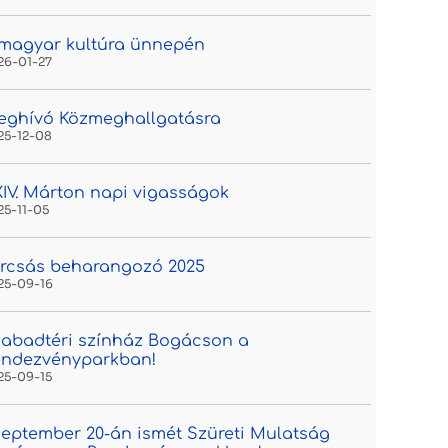
magyar kultúra ünnepén
26-01-27
eghívó Közmeghallgatásra
25-12-08
IV. Márton napi vigasságok
25-11-05
rcsás beharangozó 2025
25-09-16
abadtéri színház Bogácson a
endezvényparkban!
25-09-15
eptember 20-án ismét Szüreti Mulatság