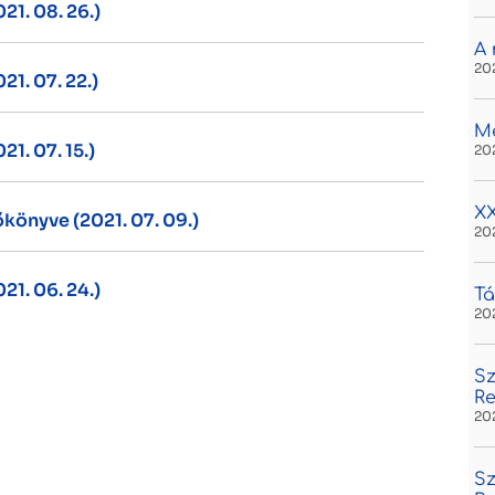
21. 08. 26.)
A 
20
1. 07. 22.)
M
1. 07. 15.)
20
XX
őkönyve (2021. 07. 09.)
20
21. 06. 24.)
Tá
20
Sz
R
20
Sz