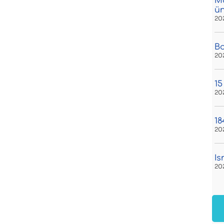
Má
ü
20
Bo
20
15
20
18
20
Is
20