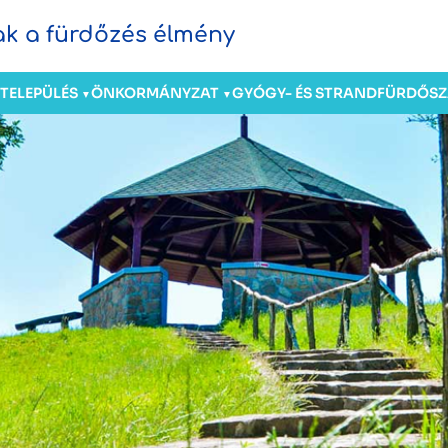
sak a fürdőzés élmény
TELEPÜLÉS
ÖNKORMÁNYZAT
GYÓGY- ÉS STRANDFÜRDŐ
S
▼
▼