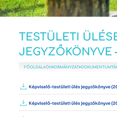
TESTÜLETI ÜLÉS
JEGYZŐKÖNYVE –
FŐOLDAL
>
ÖNKORMÁNYZAT
>
DOKUMENTUMTÁ
Képviselő-testületi ülés jegyzőkönyve (202
Képviselő-testületi ülés jegyzőkönyve (202