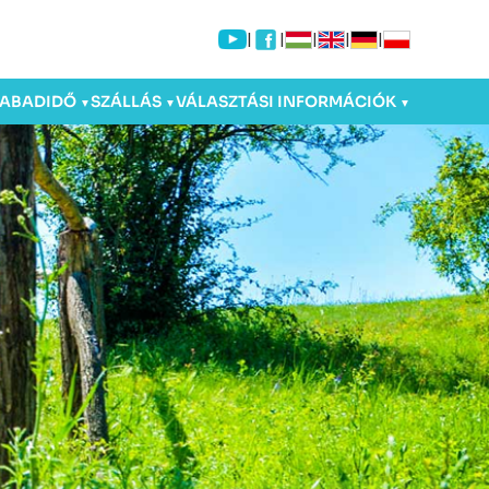
|
|
|
|
|
ZABADIDŐ
SZÁLLÁS
VÁLASZTÁSI INFORMÁCIÓK
▼
▼
▼