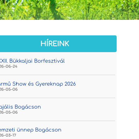
HÍREINK
XII. Bükkaljai Borfesztivál
26-06-24
rmű Show és Gyereknap 2026
26-05-06
jális Bogácson
26-05-06
emzeti ünnep Bogácson
26-03-17