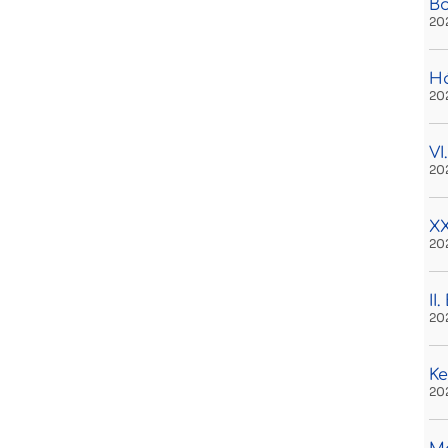
B
20
H
20
VI
20
XX
20
II
20
Ke
20