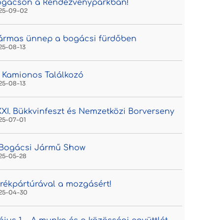
ogácson a Rendezvényparkban!
25-09-02
ármas ünnep a bogácsi fürdőben
25-08-13
. Kamionos Találkozó
25-08-13
XI. Bükkvinfeszt és Nemzetközi Borverseny
25-07-01
. Bogácsi Jármű Show
25-05-28
rékpártúrával a mozgásért!
25-04-30