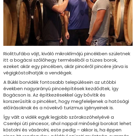
Riolittufába vájt, kiváló mikroklímájú pincékben születnek
itt a bogácsi szőlőhegy terméséből a tüzes borok,
ezeket akár egy pincében, akár pincéről pincére járva is
végigkóstolhatják a vendégek.
A Bükki borvidék fontosabb településein az utóbbi
években nagyarányú pinceépítések kezdődtek, így
Bogácson is. Az építkezésekkel úgy bővítik és
korszerűsítik a pincéket, hogy megfeleljenek a hatósági
előírásoknak és a növekvő turizmus igényeinek is.
Így vált a vidék egyik legjobb szórakozóhelyévé a
Cserépi úti pincesor, ahol nappal minőségi borokat lehet
kóstolni és vásárolni, este pedig – akkor is, ha éppen