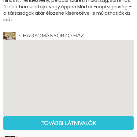
nincs itt rendezvény, például szüreti mulatság, summás
ételek bemutatója, vagy éppen Márton-napi vigasság –
a társaságok akár élőzene kíséretével is múlathatják az
időt.
< HAGYOMÁNYŐRZŐ HÁZ
TOVÁBBI LÁTNIVALÓK