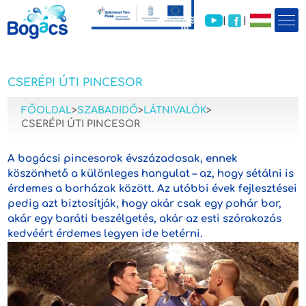
|
|
CSERÉPI ÚTI PINCESOR
FŐOLDAL
>
SZABADIDŐ
>
LÁTNIVALÓK
>
CSERÉPI ÚTI PINCESOR
A bogácsi pincesorok évszázadosak, ennek
köszönhető a különleges hangulat – az, hogy sétálni is
érdemes a borházak között. Az utóbbi évek fejlesztései
pedig azt biztosítják, hogy akár csak egy pohár bor,
akár egy baráti beszélgetés, akár az esti szórakozás
kedvéért érdemes legyen ide betérni.