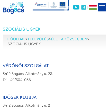
|
|
SZOCIÁLIS ÜGYEK
FŐOLDAL
>
TELEPÜLÉS
>
ÉLET A KÖZSÉGBEN
>
SZOCIÁLIS ÜGYEK
VÉDŐNŐI SZOLGÁLAT
3412 Bogács, Alkotmány u. 23.
Tel.: 49/334-035
IDŐSEK KLUBJA
3412 Bogács, Alkotmány u. 21