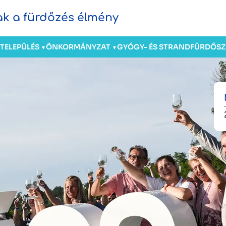
sak a fürdőzés élmény
TELEPÜLÉS
ÖNKORMÁNYZAT
GYÓGY- ÉS STRANDFÜRDŐ
S
▼
▼