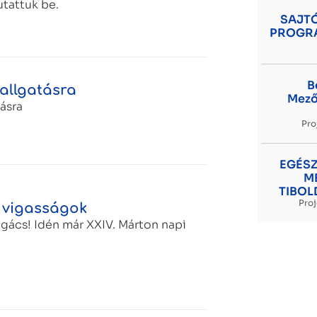
tattuk be.
SAJT
PROGRA
B
llgatásra
Mező
ásra
Pro
EGÉSZ
M
TIBOL
Pro
 vigasságok
gács! Idén már XXIV. Márton napi