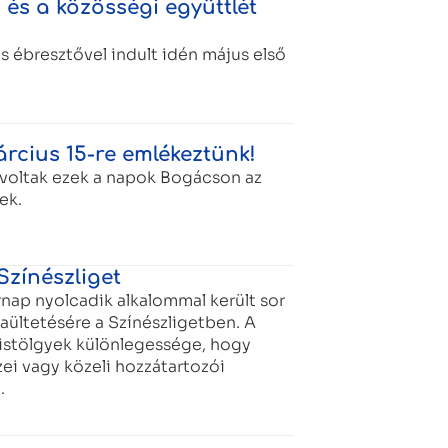
 és a közösségi együttlét
s ébresztővel indult idén május első
rcius 15-re emlékeztünk!
oltak ezek a napok Bogácson az
ek.
Színészliget
rnap nyolcadik alkalommal került sor
aültetésére a Színészligetben. A
mistölgyek különlegessége, hogy
ei vagy közeli hozzátartozói
.