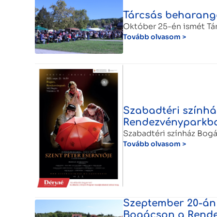
Tárcsás beharang
Október 25-én ismét Tár
Tovább olvasom >
Szabadtéri szính
Rendezvényparkb
Szabadtéri színház Bog
Tovább olvasom >
Szeptember 20-án 
Bogácson a Rend