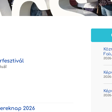
Köz
Fal
2026
rfesztivál
ivál
Képv
2026
Képv
2026
ereknap 2026