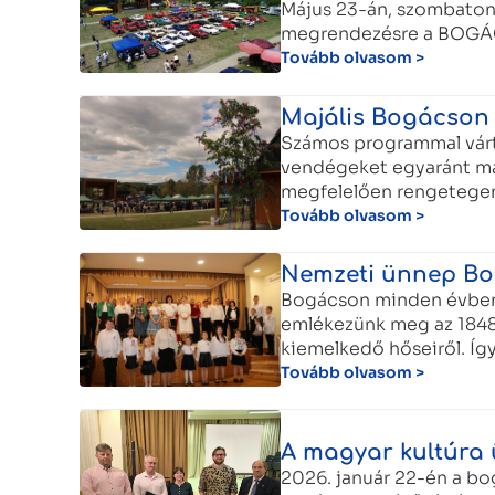
Május 23-án, szombaton
megrendezésre a BOG
Tovább olvasom >
Majális Bogácson
Számos programmal vártu
vendégeket egyaránt má
megfelelően rengetegen
Tovább olvasom >
Nemzeti ünnep B
Bogácson minden évben
emlékezünk meg az 1848
kiemelkedő hőseiről. Így 
Tovább olvasom >
A magyar kultúra
2026. január 22-én a b