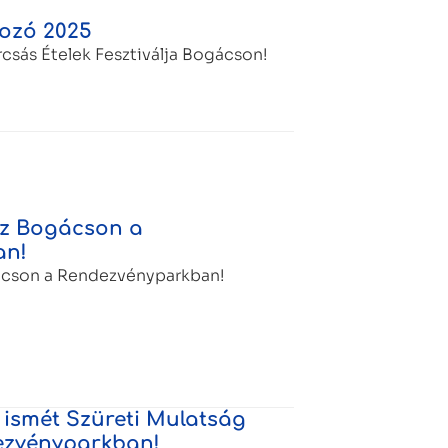
ozó 2025
csás Ételek Fesztiválja Bogácson!
áz Bogácson a
an!
ácson a Rendezvényparkban!
ismét Szüreti Mulatság
ezvényparkban!