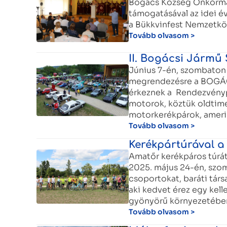
Bogács Község Önkormá
támogatásával az idei 
a Bükkvinfest Nemzetkö
Tovább olvasom >
II. Bogácsi Jármű
Június 7-én, szombaton
megrendezésre a BOGÁ
érkeznek a Rendezvényp
motorok, köztük oldtime
motorkerékpárok, amerik
Tovább olvasom >
Kerékpártúrával a
Amatőr kerékpáros túrá
2025. május 24-én, szom
csoportokat, baráti tár
aki kedvet érez egy kel
gyönyörű környezetébe
Tovább olvasom >