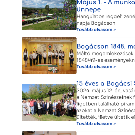
Május 1. - A munka
ünnepe
Hangulatos reggeli zené
napja Bogácson.
Tovább olvasom >
Bogácson 1848. má
Méltó megemlékezések v
1848/49-es eseményekn
Tovább olvasom >
15 éves a Bogácsi 
2024. május 12-én, vasá
a Nemzet Színészeinek f
ligetben található pira
azokat a Nemzet Színész
ültették, illetve ültetik el
Tovább olvasom >