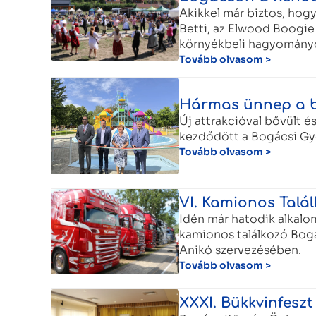
Akikkel már biztos, hogy 
Betti, az Elwood Boogie 
környékbeli hagyomány
Tovább olvasom >
Hármas ünnep a b
Új attrakcióval bővült é
kezdődött a Bogácsi Gy
Tovább olvasom >
VI. Kamionos Talá
Idén már hatodik alkalo
kamionos találkozó Bogá
Anikó szervezésében.
Tovább olvasom >
XXXI. Bükkvinfesz