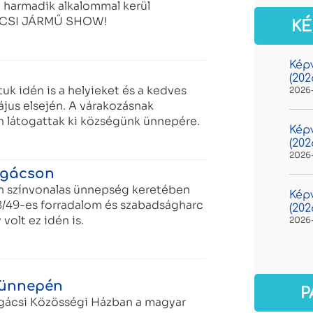
 harmadik alkalommal kerül
ÁCSI JÁRMŰ SHOW!
KÉ
Képv
(2026
k idén is a helyieket és a kedves
2026
jus elsején. A várakozásnak
 látogattak ki községünk ünnepére.
Képv
(202
2026
ogácson
 színvonalas ünnepség keretében
Képv
/49-es forradalom és szabadságharc
(2026
volt ez idén is.
2026
 ünnepén
P
ogácsi Közösségi Házban a magyar