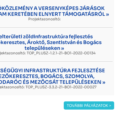
ÓKÖZLEMÉNY A VERSENYKÉPES JÁRÁSOK
M KERETÉBEN ELNYERT TÁMOGATÁSRÓL »
Projektazonosító:
elterületi zöldinfrastruktúra fejlesztés
keresztes, Ároktő, Szentistván és Bogács
településeken »
jektazonosító: TOP_PLUSZ-1.2.1-21-BO1-2022-00134
SÉGÜGYI INFRASTRUKTÚRA FEJLESZTÉSE
EZŐKERESZTES, BOGÁCS, SZOMOLYA,
DDARÓC ÉS MEZŐCSÁT TELEPÜLÉSEKEN »
jektazonosító: TOP_PLUSZ-3.3.2-21-BO1-2022-00027
TOVÁBBI PÁLYÁZATOK >