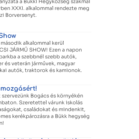
nyzata a Bükki Hegyközség szakmai
évben XXXI. alkalommal rendezte meg
zi Borversenyt.
 Show
 második alkalommal kerül
CSI JÁRMŰ SHOW! Ezen a napon
arkba a szebbnél szebb autók,
r és veterán járművek, magyar
ai autók, traktorok és kamionok.
 mozgásért!
t szervezünk Bogács és környékén
baton. Szeretettel várunk iskolás
saságokat, családokat és mindenkit,
lemes kerékpározásra a Bükk hegység
n!