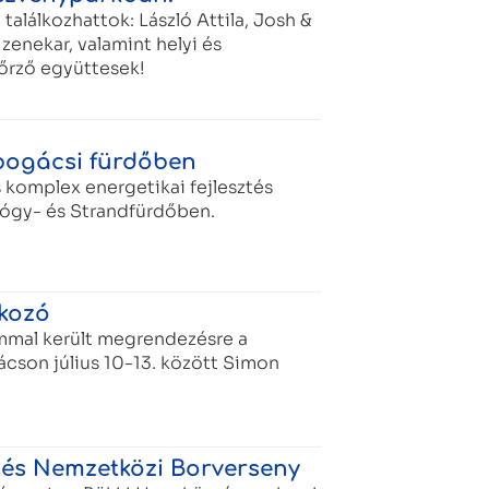
találkozhattok: László Attila, Josh &
zenekar, valamint helyi és
őrző együttesek!
ogácsi fürdőben
s komplex energetikai fejlesztés
ógy- és Strandfürdőben.
lkozó
mmal került megrendezésre a
cson július 10-13. között Simon
t és Nemzetközi Borverseny