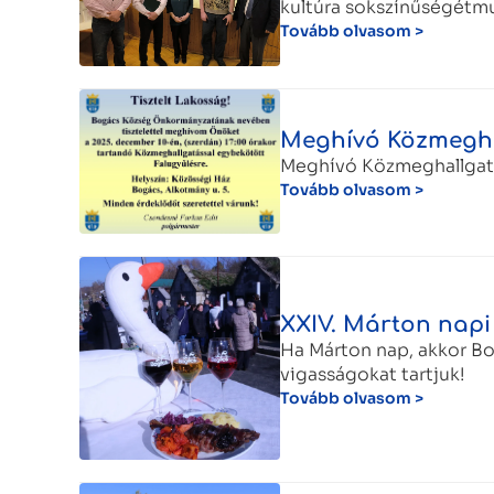
kultúra sokszínűségétmu
Tovább olvasom >
Meghívó Közmegha
Meghívó Közmeghallgat
Tovább olvasom >
XXIV. Márton napi
Ha Márton nap, akkor Bo
vigasságokat tartjuk!
Tovább olvasom >