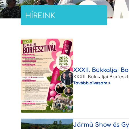
HÍREINK
XXXII. Bükkaljai Bo
XXXII. Bükkaljai Borfeszt
Tovább olvasom >
Jármű Show és Gy