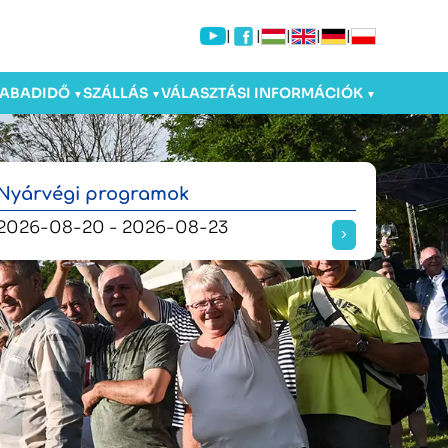
|
|
|
|
|
ZABADIDŐ
SZÁLLÁS
VÁLASZTÁSI INFORMÁCIÓK
▼
▼
▼
Nyárvégi programok
2026-08-20 - 2026-08-23
>