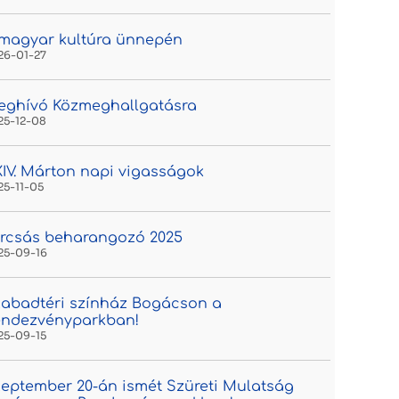
magyar kultúra ünnepén
26-01-27
eghívó Közmeghallgatásra
25-12-08
IV. Márton napi vigasságok
25-11-05
rcsás beharangozó 2025
25-09-16
abadtéri színház Bogácson a
endezvényparkban!
25-09-15
eptember 20-án ismét Szüreti Mulatság