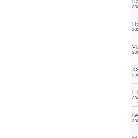
B
20
H
20
VI
20
XX
20
II
20
Ke
20