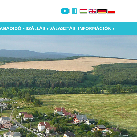
|
|
|
|
|
ZABADIDŐ
SZÁLLÁS
VÁLASZTÁSI INFORMÁCIÓK
▼
▼
▼