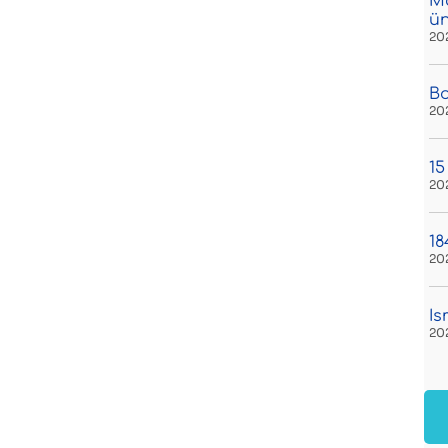
Má
ü
20
Bo
20
15
20
18
20
Is
20