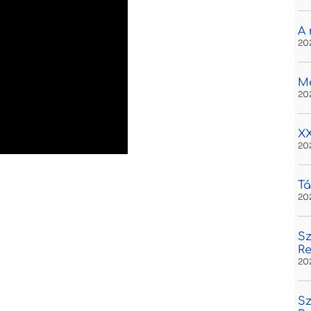
A 
20
M
20
XX
20
Tá
20
Sz
R
20
Sz