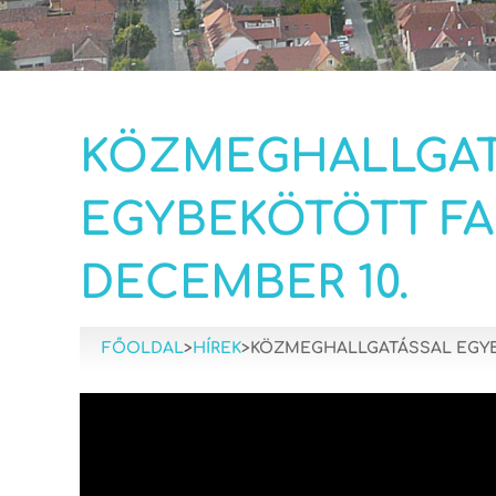
KÖZMEGHALLGAT
EGYBEKÖTÖTT FA
DECEMBER 10.
FŐOLDAL
>
HÍREK
>
KÖZMEGHALLGATÁSSAL EGYBE