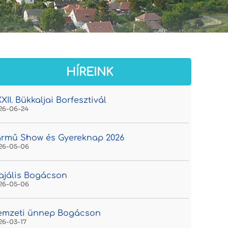
HÍREINK
XII. Bükkaljai Borfesztivál
26-06-24
rmű Show és Gyereknap 2026
26-05-06
jális Bogácson
26-05-06
emzeti ünnep Bogácson
26-03-17