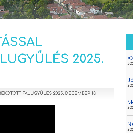
ÁSSAL
LUGYŰLÉS 2025.
XX
20
Já
20
KÖTÖTT FALUGYŰLÉS 2025. DECEMBER 10.
Ma
20
N
20