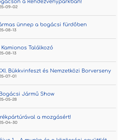
ogácson a Rendezvényparkban!
25-09-02
ármas ünnep a bogácsi fürdőben
25-08-13
. Kamionos Találkozó
25-08-13
XI. Bükkvinfeszt és Nemzetközi Borverseny
25-07-01
. Bogácsi Jármű Show
25-05-28
rékpártúrával a mozgásért!
25-04-30