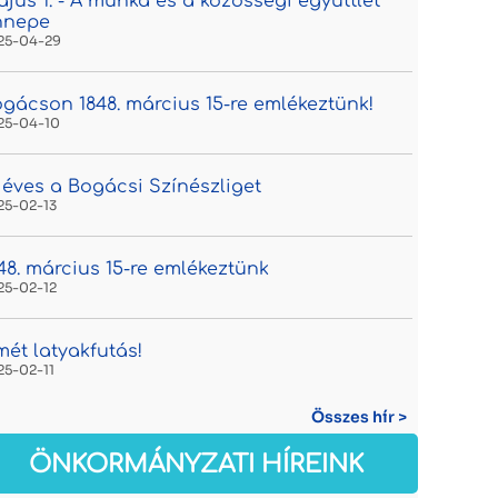
jus 1. - A munka és a közösségi együttlét
nnepe
25-04-29
gácson 1848. március 15-re emlékeztünk!
25-04-10
 éves a Bogácsi Színészliget
25-02-13
48. március 15-re emlékeztünk
25-02-12
mét latyakfutás!
25-02-11
Összes hír >
ÖNKORMÁNYZATI HÍREINK