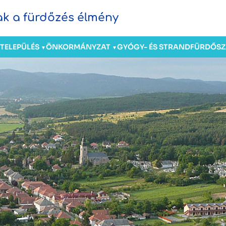
sak a fürdőzés élmény
TELEPÜLÉS
ÖNKORMÁNYZAT
GYÓGY- ÉS STRANDFÜRDŐ
S
▼
▼