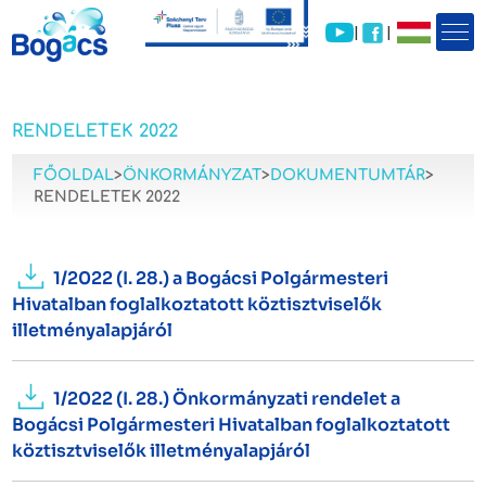
|
|
RENDELETEK 2022
FŐOLDAL
>
ÖNKORMÁNYZAT
>
DOKUMENTUMTÁR
>
RENDELETEK 2022
1/2022 (I. 28.) a Bogácsi Polgármesteri
Hivatalban foglalkoztatott köztisztviselők
illetményalapjáról
1/2022 (I. 28.) Önkormányzati rendelet a
Bogácsi Polgármesteri Hivatalban foglalkoztatott
köztisztviselők illetményalapjáról