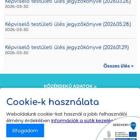
Képviselő testületi ülés jegyzőkönyve (2026.03.26.)
2026-03-30
Képviselő testületi ülés jegyzőkönyve (2026.05.28.)
2026-03-30
Képviselő testületi ülés jegyzőkönyve (2026.01.29.)
2026-03-30
Összes ülés >
KÖZÉRDEKŰ ADATOK »
KÖZADATKERESŐ »
ÖNKORMÁNYZATI INTÉZMÉNYEK ADATKEZELÉSI
Cookie-k használata
TÁJÉKOZTATÓJA »
Copyright © 2024
Weboldalunk cookie-kat használ a jobb felhasználói
Bogács település hivatalos honlapja
élmény érdekében
Információk a sütik kezeléséről
Minden jog fenntartva
Elfogadom
Vissza az oldal tetejére
⟩