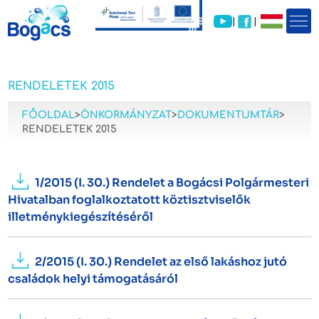
|
|
RENDELETEK 2015
FŐOLDAL
>
ÖNKORMÁNYZAT
>
DOKUMENTUMTÁR
>
RENDELETEK 2015
1/2015 (I. 30.) Rendelet a Bogácsi Polgármesteri
Hivatalban foglalkoztatott köztisztviselők
illetménykiegészítéséről
2/2015 (I. 30.) Rendelet az első lakáshoz jutó
családok helyi támogatásáról