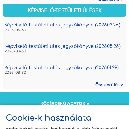
KÉPVISELŐ-TESTÜLETI ÜLÉSEK
Képviselő testületi ülés jegyzőkönyve (2026.03.26.)
2026-03-30
Képviselő testületi ülés jegyzőkönyve (2026.05.28.)
2026-03-30
Képviselő testületi ülés jegyzőkönyve (2026.01.29.)
2026-03-30
Összes ülés >
KÖZÉRDEKŰ ADATOK »
KÖZADATKERESŐ »
ÖNKORMÁNYZATI INTÉZMÉNYEK ADATKEZELÉSI
Cookie-k használata
TÁJÉKOZTATÓJA »
Copyright © 2024
Weboldalunk cookie-kat használ a jobb felhasználói