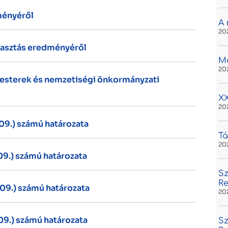
ményéről
A 
20
lasztás eredményéről
M
20
esterek és nemzetiségi önkormányzati
XX
20
 09.) számú határozata
Tá
20
 09.) számú határozata
Sz
R
 09.) számú határozata
20
 09.) számú határozata
Sz