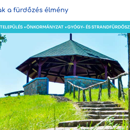
sak a fürdőzés élmény
TELEPÜLÉS
ÖNKORMÁNYZAT
GYÓGY- ÉS STRANDFÜRDŐ
S
▼
▼