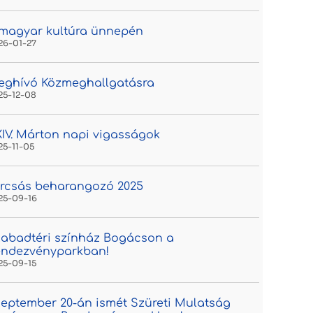
magyar kultúra ünnepén
26-01-27
eghívó Közmeghallgatásra
25-12-08
IV. Márton napi vigasságok
25-11-05
rcsás beharangozó 2025
25-09-16
abadtéri színház Bogácson a
endezvényparkban!
25-09-15
eptember 20-án ismét Szüreti Mulatság