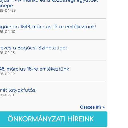
jus 1. - A munka és a közösségi együttlét
nnepe
25-04-29
gácson 1848. március 15-re emlékeztünk!
25-04-10
 éves a Bogácsi Színészliget
25-02-13
48. március 15-re emlékeztünk
25-02-12
mét latyakfutás!
25-02-11
Összes hír >
ÖNKORMÁNYZATI HÍREINK