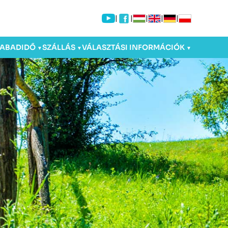
|
|
|
|
|
ZABADIDŐ
SZÁLLÁS
VÁLASZTÁSI INFORMÁCIÓK
▼
▼
▼