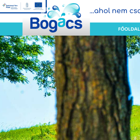
...ahol nem c
FŐOLDAL