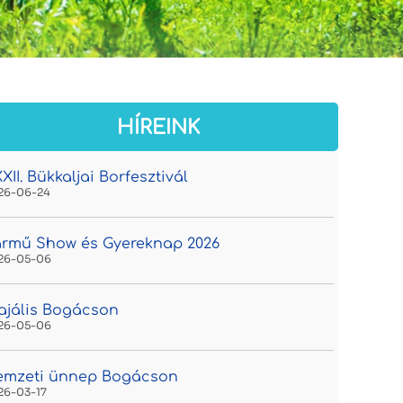
HÍREINK
XII. Bükkaljai Borfesztivál
26-06-24
rmű Show és Gyereknap 2026
26-05-06
jális Bogácson
26-05-06
emzeti ünnep Bogácson
26-03-17