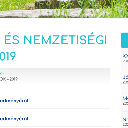
ÉS NEMZETISÉGI
019
XX
20
R
>
Já
 – 2019
20
Ma
eredményéről
20
eredményéről
N
20