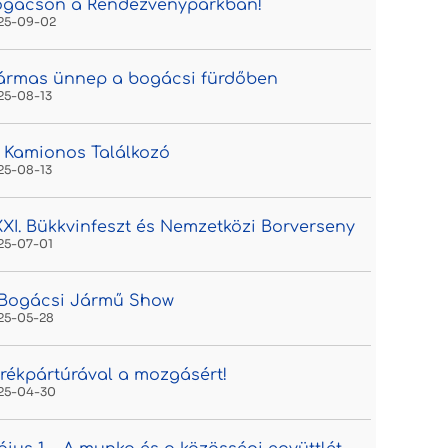
ogácson a Rendezvényparkban!
25-09-02
ármas ünnep a bogácsi fürdőben
25-08-13
. Kamionos Találkozó
25-08-13
XI. Bükkvinfeszt és Nemzetközi Borverseny
25-07-01
. Bogácsi Jármű Show
25-05-28
rékpártúrával a mozgásért!
25-04-30