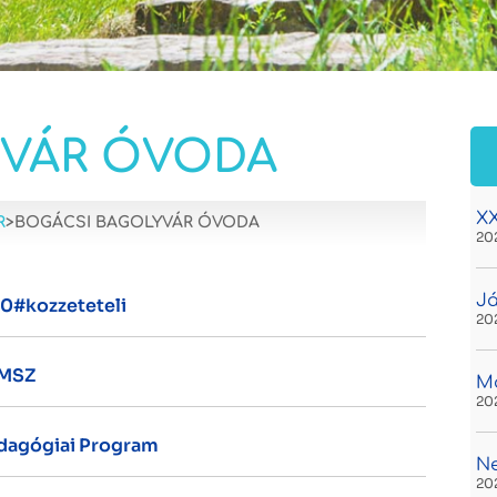
YVÁR ÓVODA
XX
R
>
BOGÁCSI BAGOLYVÁR ÓVODA
20
Já
40#kozzeteteli
20
ZMSZ
Ma
20
dagógiai Program
N
20