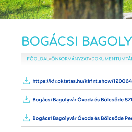
BOGÁCSI BAGOL
FŐOLDAL
>
ÖNKORMÁNYZAT
>
DOKUMENTUMTÁ
https://kir.oktatas.hu/kirint.show/12006
Bogácsi Bagolyvár Óvoda és Bölcsőde S
Bogácsi Bagolyvár Óvoda és Bölcsőde Pe