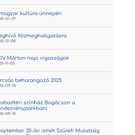
magyar kultúra ünnepén
26-01-27
eghívó Közmeghallgatásra
25-12-08
IV. Márton napi vigasságok
25-11-05
rcsás beharangozó 2025
25-09-16
abadtéri színház Bogácson a
endezvényparkban!
25-09-15
eptember 20-án ismét Szüreti Mulatság