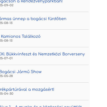
ogácson a Rendezvényparkban!
25-09-02
ármas ünnep a bogácsi fürdőben
25-08-13
. Kamionos Találkozó
25-08-13
XI. Bükkvinfeszt és Nemzetközi Borverseny
25-07-01
. Bogácsi Jármű Show
25-05-28
rékpártúrával a mozgásért!
25-04-30