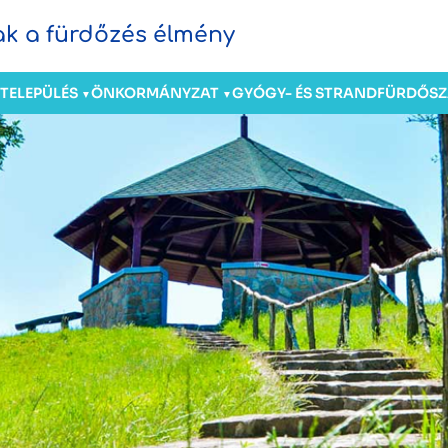
sak a fürdőzés élmény
TELEPÜLÉS
ÖNKORMÁNYZAT
GYÓGY- ÉS STRANDFÜRDŐ
S
▼
▼