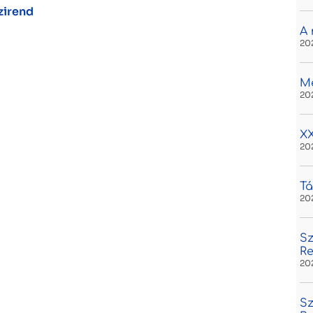
zirend
A 
20
M
20
XX
20
Tá
20
Sz
R
20
Sz