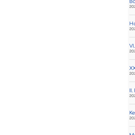
B
20
H
20
VI
20
XX
20
II
20
Ke
20