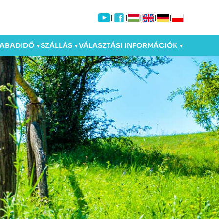
|
|
|
|
|
ZABADIDŐ
SZÁLLÁS
VÁLASZTÁSI INFORMÁCIÓK
▼
▼
▼