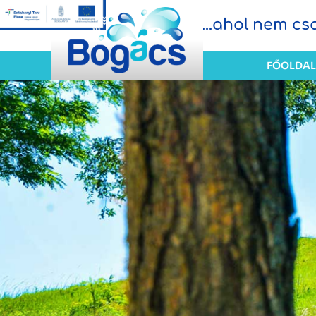
...ahol nem c
FŐOLDAL