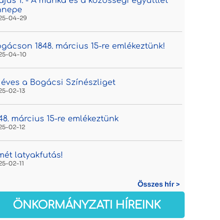
jus 1. - A munka és a közösségi együttlét
nnepe
25-04-29
gácson 1848. március 15-re emlékeztünk!
25-04-10
 éves a Bogácsi Színészliget
25-02-13
48. március 15-re emlékeztünk
25-02-12
mét latyakfutás!
25-02-11
Összes hír >
ÖNKORMÁNYZATI HÍREINK