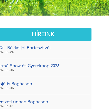
HÍREINK
XII. Bükkaljai Borfesztivál
26-06-24
rmű Show és Gyereknap 2026
26-05-06
jális Bogácson
26-05-06
emzeti ünnep Bogácson
26-03-17