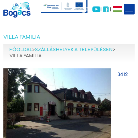
|
|
VILLA FAMILIA
FŐOLDAL
>
SZÁLLÁSHELYEK A TELEPÜLÉSEN
>
VILLA FAMILIA
3412