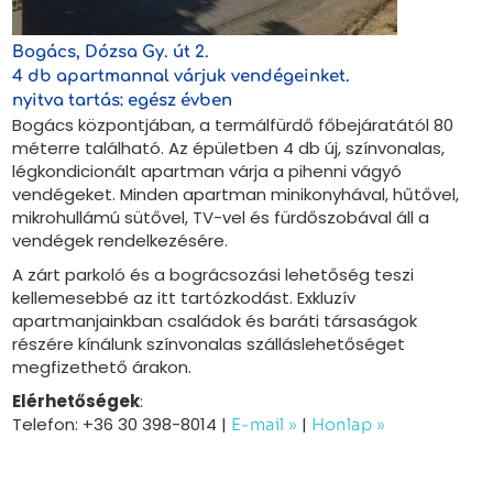
Bogács, Dózsa Gy. út 2.
4 db apartmannal várjuk vendégeinket.
nyitva tartás: egész évben
Bogács központjában, a termálfürdő főbejáratától 80
méterre található. Az épületben 4 db új, színvonalas,
légkondicionált apartman várja a pihenni vágyó
vendégeket. Minden apartman minikonyhával, hűtővel,
mikrohullámú sütővel, TV-vel és fürdőszobával áll a
vendégek rendelkezésére.
A zárt parkoló és a bográcsozási lehetőség teszi
kellemesebbé az itt tartózkodást. Exkluzív
apartmanjainkban családok és baráti társaságok
részére kínálunk színvonalas szálláslehetőséget
megfizethető árakon.
Elérhetőségek
:
Telefon: +36 30 398-8014 |
|
E-mail »
Honlap »