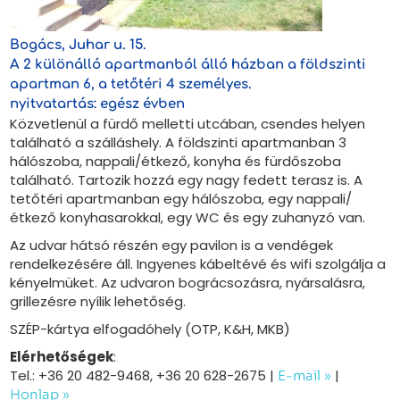
Bogács, Juhar u. 15.
A 2 különálló apartmanból álló házban a földszinti
apartman 6, a tetőtéri 4 személyes.
nyitvatartás: egész évben
Közvetlenül a fürdő melletti utcában, csendes helyen
található a szálláshely. A földszinti apartmanban 3
hálószoba, nappali/étkező, konyha és fürdőszoba
található. Tartozik hozzá egy nagy fedett terasz is. A
tetőtéri apartmanban egy hálószoba, egy nappali/
étkező konyhasarokkal, egy WC és egy zuhanyzó van.
Az udvar hátsó részén egy pavilon is a vendégek
rendelkezésére áll. Ingyenes kábeltévé és wifi szolgálja a
kényelmüket. Az udvaron bográcsozásra, nyársalásra,
grillezésre nyílik lehetőség.
SZÉP-kártya elfogadóhely (OTP, K&H, MKB)
Elérhetőségek
:
Tel.: +36 20 482-9468, +36 20 628-2675 |
|
E-mail »
Honlap »