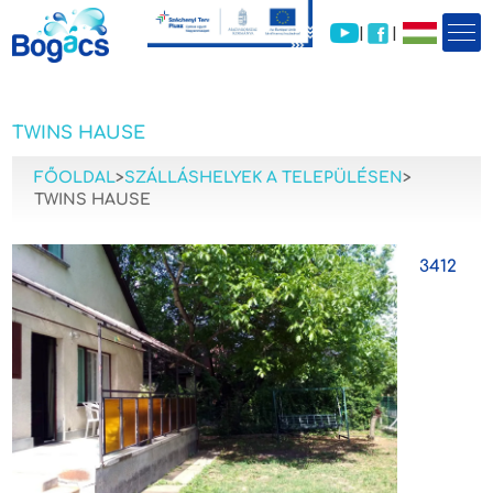
|
|
TWINS HAUSE
FŐOLDAL
>
SZÁLLÁSHELYEK A TELEPÜLÉSEN
>
TWINS HAUSE
3412