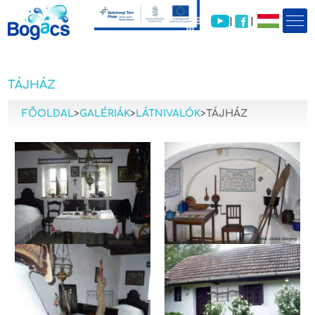
|
|
TÁJHÁZ
FŐOLDAL
>
GALÉRIÁK
>
LÁTNIVALÓK
>
TÁJHÁZ