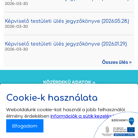
2026-03-30
Képviselő testületi ülés jegyzőkönyve (2026.05.28.)
2026-03-30
Képviselő testületi ülés jegyzőkönyve (2026.01.29.)
2026-03-30
Összes ülés >
KÖZÉRDEKŰ ADATOK »
KÖZADATKERESŐ »
ÖNKORMÁNYZATI INTÉZMÉNYEK ADATKEZELÉSI
Cookie-k használata
TÁJÉKOZTATÓJA »
Copyright © 2024
Weboldalunk cookie-kat használ a jobb felhasználói
Bogács település hivatalos honlapja
élmény érdekében
Információk a sütik kezeléséről
Minden jog fenntartva
Elfogadom
Vissza az oldal tetejére
⟩