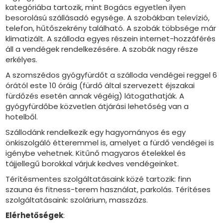
kategóriába tartozik, mint Bogács egyetlen ilyen
besorolású szállásadó egysége. A szobákban televízió,
telefon, hűtőszekrény található. A szobák többsége már
klimatizált. A szálloda egyes részein internet-hozzáférés
áll a vendégek rendelkezésére. A szobák nagy része
erkélyes.
A szomszédos gyógyfürdőt a szálloda vendégei reggel 6
órától este 10 óráig (fürdő által szervezett éjszakai
fürdőzés esetén annak végéig) látogathatják. A
gyógyfürdőbe közvetlen átjárási lehetőség van a
hotelből.
Szállodánk rendelkezik egy hagyományos és egy
önkiszolgáló étteremmel is, amelyet a fürdő vendégei is
igénybe vehetnek. Kitűnő magyaros ételekkel és
tájjellegű borokkal várjuk kedves vendégeinket.
Térítésmentes szolgáltatásaink közé tartozik: finn
szauna és fitness-terem használat, parkolás. Térítéses
szolgáltatásaink: szolárium, masszázs.
Elérhetőségek
: