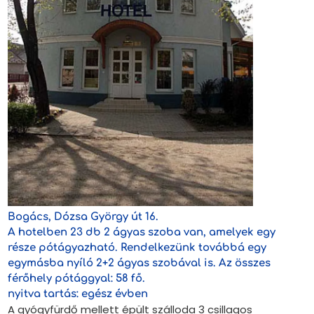
Bogács, Dózsa György út 16.
A hotelben 23 db 2 ágyas szoba van, amelyek egy
része pótágyazható. Rendelkezünk továbbá egy
egymásba nyíló 2+2 ágyas szobával is. Az összes
férőhely pótággyal: 58 fő.
nyitva tartás: egész évben
A gyógyfürdő mellett épült szálloda 3 csillagos