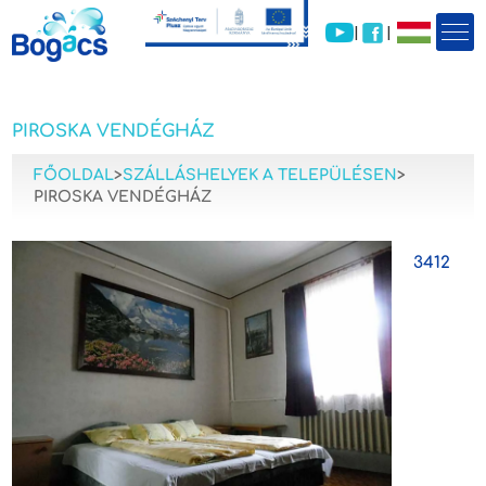
|
|
PIROSKA VENDÉGHÁZ
FŐOLDAL
>
SZÁLLÁSHELYEK A TELEPÜLÉSEN
>
PIROSKA VENDÉGHÁZ
3412