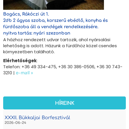
Bogács, Rákóczi út 1.
2db 2 ágyas szoba, korszerű ebédlő, konyha és
fürdőszoba áll a vendégek rendelkezésére.
nyitva tartás: nyári szezonban
A házhoz rendezett udvar tartozik, ahol nyársalási
lehetőség is adott. Házunk a fürdőhöz közel csendes
környezetben található.
Elérhetőségek
:
Telefon: +36 49 334-475, +36 30 386-0506, +36 30 743-
3210 |
e-mail »
HÍREINK
XXXII. Bükkaljai Borfesztivál
2026-06-24