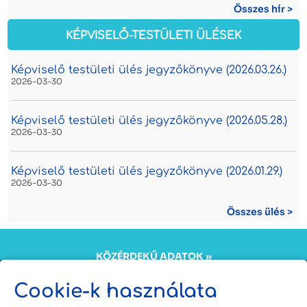
Összes hír >
KÉPVISELŐ-TESTÜLETI ÜLÉSEK
Képviselő testületi ülés jegyzőkönyve (2026.03.26.)
2026-03-30
Képviselő testületi ülés jegyzőkönyve (2026.05.28.)
2026-03-30
Képviselő testületi ülés jegyzőkönyve (2026.01.29.)
2026-03-30
Összes ülés >
KÖZÉRDEKŰ ADATOK »
KÖZADATKERESŐ »
ÖNKORMÁNYZATI INTÉZMÉNYEK ADATKEZELÉSI
Cookie-k használata
TÁJÉKOZTATÓJA »