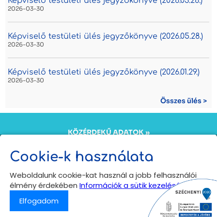
Képviselő testületi ülés jegyzőkönyve (2026.03.26.)
2026-03-30
Képviselő testületi ülés jegyzőkönyve (2026.05.28.)
2026-03-30
Képviselő testületi ülés jegyzőkönyve (2026.01.29.)
2026-03-30
Összes ülés >
KÖZÉRDEKŰ ADATOK »
KÖZADATKERESŐ »
ÖNKORMÁNYZATI INTÉZMÉNYEK ADATKEZELÉSI
Cookie-k használata
TÁJÉKOZTATÓJA »
Copyright © 2024
Weboldalunk cookie-kat használ a jobb felhasználói
Bogács település hivatalos honlapja
élmény érdekében
Információk a sütik kezeléséről
Minden jog fenntartva
Elfogadom
Vissza az oldal tetejére
⟩