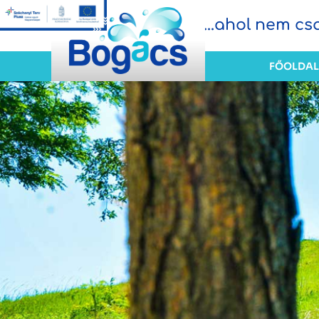
...ahol nem c
FŐOLDAL