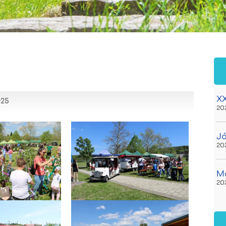
XX
025
20
Já
20
Ma
20