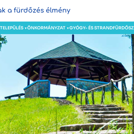
sak a fürdőzés élmény
TELEPÜLÉS
ÖNKORMÁNYZAT
GYÓGY- ÉS STRANDFÜRDŐ
S
▼
▼