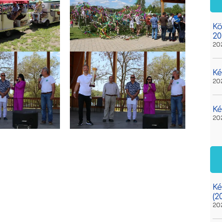
Kö
20
20
Ké
20
Ké
20
Ké
(2
20