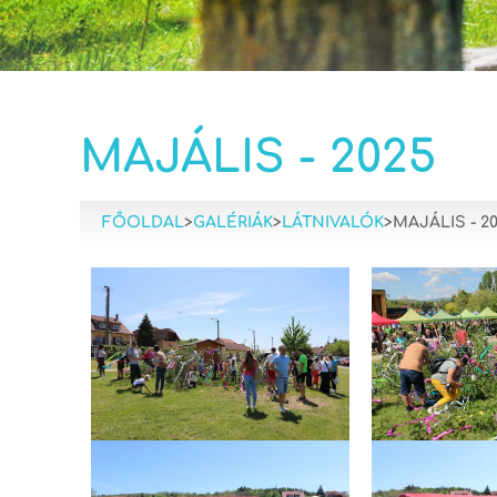
MAJÁLIS - 2025
FŐOLDAL
>
GALÉRIÁK
>
LÁTNIVALÓK
>
MAJÁLIS - 2