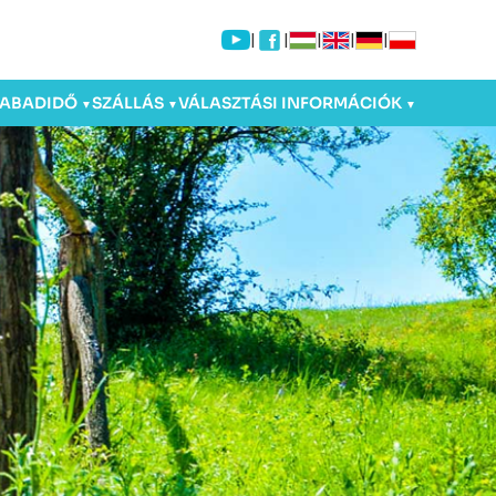
|
|
|
|
|
ZABADIDŐ
SZÁLLÁS
VÁLASZTÁSI INFORMÁCIÓK
▼
▼
▼