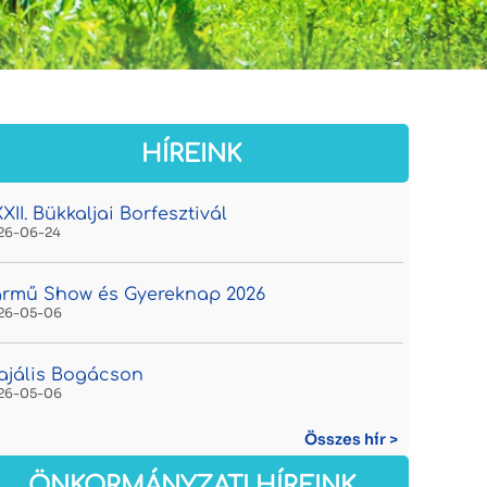
HÍREINK
XII. Bükkaljai Borfesztivál
26-06-24
rmű Show és Gyereknap 2026
26-05-06
jális Bogácson
26-05-06
Összes hír >
ÖNKORMÁNYZATI HÍREINK