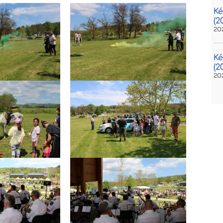
Ké
(2
20
Ké
(20
20