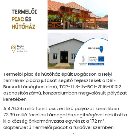
Termelői piac és hűtőház épült Bogácson a Helyi
termékek piacra jutását segítő fejlesztések a Dél-
Borsodi térségben című, TOP-1.1.3-15-BO1-2016-00012
azonosítószámú, konzorciumban megvalósult pályázat
keretében.
A 476,39 millió forint összértékű pályázat keretében
73,39 millió forintos támogatás segítségével alakította
ki a község önkormányzata egyrészt a 172 m²
alapterületű Termelői piacot a fürdővel szemben.