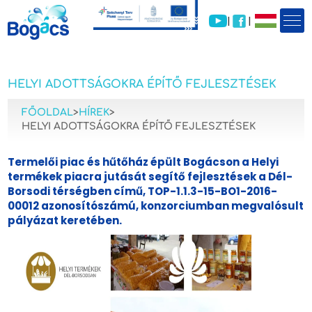
|
|
HELYI ADOTTSÁGOKRA ÉPÍTŐ FEJLESZTÉSEK
FŐOLDAL
>
HÍREK
>
HELYI ADOTTSÁGOKRA ÉPÍTŐ FEJLESZTÉSEK
Termelői piac és hűtőház épült Bogácson a Helyi
termékek piacra jutását segítő fejlesztések a Dél-
Borsodi térségben című, TOP-1.1.3-15-BO1-2016-
00012 azonosítószámú, konzorciumban megvalósult
pályázat keretében.