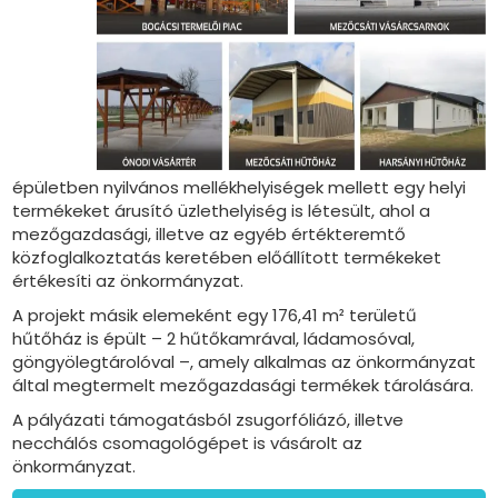
épületben nyilvános mellékhelyiségek mellett egy helyi
termékeket árusító üzlethelyiség is létesült, ahol a
mezőgazdasági, illetve az egyéb értékteremtő
közfoglalkoztatás keretében előállított termékeket
értékesíti az önkormányzat.
A projekt másik elemeként egy 176,41 m² területű
hűtőház is épült – 2 hűtőkamrával, ládamosóval,
göngyölegtárolóval –, amely alkalmas az önkormányzat
által megtermelt mezőgazdasági termékek tárolására.
A pályázati támogatásból zsugorfóliázó, illetve
necchálós csomagológépet is vásárolt az
önkormányzat.