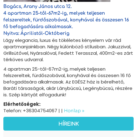
Bogács, Arany János utca 12.
4 apartman 25-től-67m2-ig, melyek teljesen
felszereltek, fürdőszobával, konyhával és összesen 16
fő befogadására alkalmasak.
Nyitva: Áprilistól-Októberig
Lágy elegancia, luxus és tökéletes kényelem vár rád
apartmanjainkban. Négy különböző stílusban. Jakuzzival,
Grillsütővel, Nyársalóval, Fedett Terasszal, 400m2-es zárt
térköves udvarral.
4 apartman 25-től-67m2-ig, melyek teljesen
felszereltek, fürdőszobával, konyhával és összesen 16 fő
befogadására alkalmasak. Az EGÉSZ ház is bérelhető,
Baráti társaságok, akár Lánybúcsú, Legénybúcsú, részére
is. Szép kártyát elfogadunk!
Elérhetőségek:
:
Telefon: +36304754067 |
|
Honlap »
HÍREINK