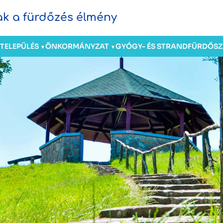
sak a fürdőzés élmény
TELEPÜLÉS
ÖNKORMÁNYZAT
GYÓGY- ÉS STRANDFÜRDŐ
S
▼
▼