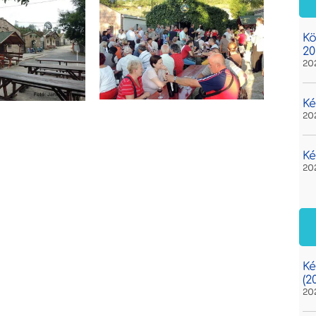
Kö
20
20
Ké
20
Ké
20
Ké
(2
20