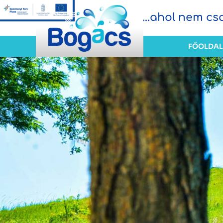
...ahol nem c
FŐOLDAL