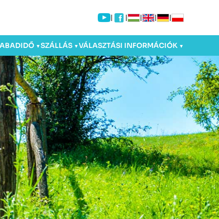
|
|
|
|
|
ZABADIDŐ
SZÁLLÁS
VÁLASZTÁSI INFORMÁCIÓK
▼
▼
▼