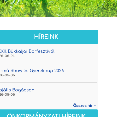
HÍREINK
XII. Bükkaljai Borfesztivál
26-06-24
rmű Show és Gyereknap 2026
26-05-06
jális Bogácson
26-05-06
Összes hír >
ÖNKORMÁNYZATI HÍREINK