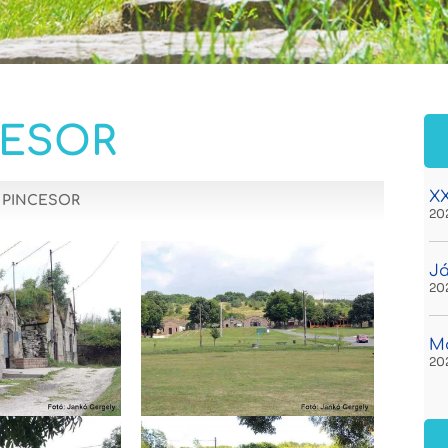
CESOR
XX
I PINCESOR
20
Já
20
Ma
20