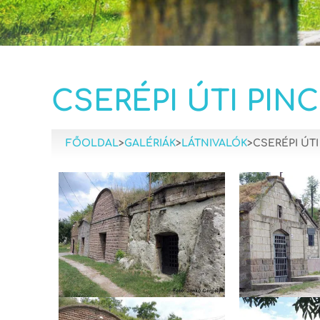
CSERÉPI ÚTI PIN
FŐOLDAL
>
GALÉRIÁK
>
LÁTNIVALÓK
>
CSERÉPI ÚT