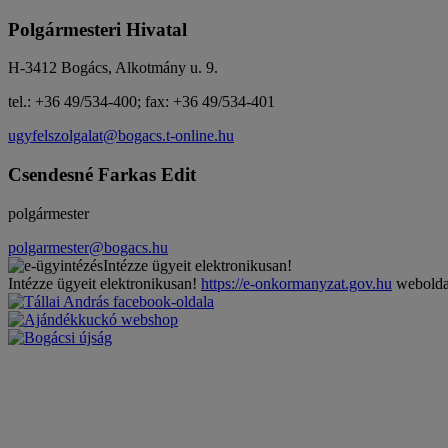
Polgármesteri Hivatal
H-3412 Bogács, Alkotmány u. 9.
tel.: +36 49/534-400; fax: +36 49/534-401
ugyfelszolgalat@bogacs.t-online.hu
Csendesné Farkas Edit
polgármester
polgarmester@bogacs.hu
Intézze ügyeit elektronikusan!
Intézze ügyeit elektronikusan!
https://e-onkormanyzat.gov.hu
weboldal