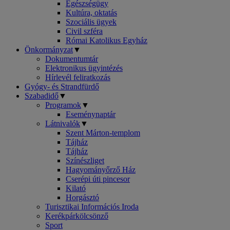
Egészségügy
Kultúra, oktatás
Szociális ügyek
Civil szféra
Római Katolikus Egyház
Önkormányzat
▼
Dokumentumtár
Elektronikus ügyintézés
Hírlevél feliratkozás
Gyógy- és Strandfürdő
Szabadidő
▼
Programok
▼
Eseménynaptár
Látnivalók
▼
Szent Márton-templom
Tájház
Tájház
Színészliget
Hagyományőrző Ház
Cserépi úti pincesor
Kilató
Horgásztó
Turisztikai Információs Iroda
Kerékpárkölcsönző
Sport