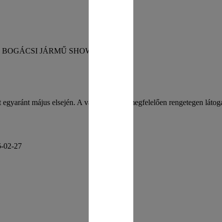
ésre a BOGÁCSI JÁRMŰ SHOW!
 egyaránt május elsején. A várakozásnak megfelelően rengetegen látog
-02-27