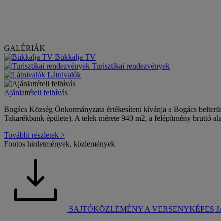
GALÉRIÁK
Bükkalja TV
Turisztikai rendezvények
Látnivalók
Ajánlattételi felhívás
Bogács Község Önkormányzata értékesíteni kívánja a Bogács belterület
Takarékbank épülete). A telek mérete 940 m2, a felépítmény bruttó al
További részletek >
Fontos hirdetmények, közlemények
SAJTÓKÖZLEMÉNY A VERSENYKÉPES 