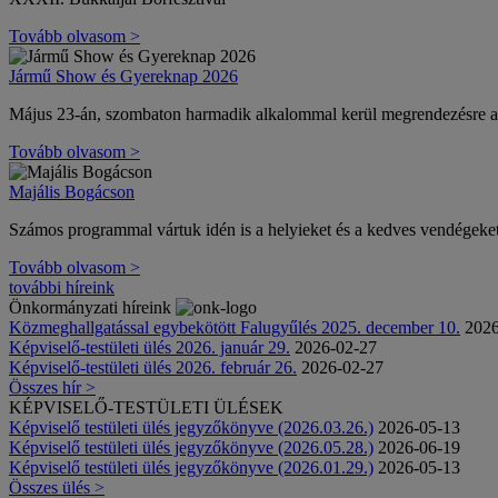
Tovább olvasom >
Jármű Show és Gyereknap 2026
Május 23-án, szombaton harmadik alkalommal kerül megrendez
Tovább olvasom >
Majális Bogácson
Számos programmal vártuk idén is a helyieket és a kedves vendégeket
Tovább olvasom >
további híreink
Önkormányzati híreink
Közmeghallgatással egybekötött Falugyűlés 2025. december 10.
2026
Képviselő-testületi ülés 2026. január 29.
2026-02-27
Képviselő-testületi ülés 2026. február 26.
2026-02-27
Összes hír >
KÉPVISELŐ-TESTÜLETI ÜLÉSEK
Képviselő testületi ülés jegyzőkönyve (2026.03.26.)
2026-05-13
Képviselő testületi ülés jegyzőkönyve (2026.05.28.)
2026-06-19
Képviselő testületi ülés jegyzőkönyve (2026.01.29.)
2026-05-13
Összes ülés >