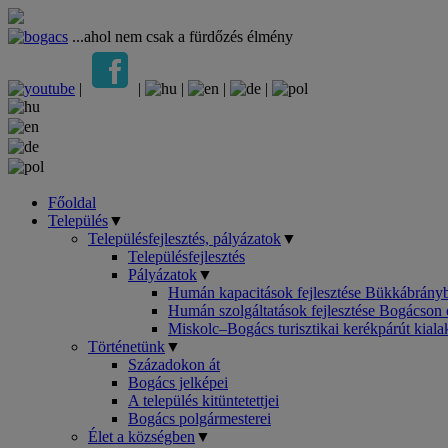
...ahol nem csak a fürdőzés élmény
|
|
|
|
|
Főoldal
Település
▼
Településfejlesztés, pályázatok
▼
Településfejlesztés
Pályázatok
▼
Humán kapacitások fejlesztése Bükkábrányb
Humán szolgáltatások fejlesztése Bogácson 
Miskolc–Bogács turisztikai kerékpárút kial
Történetünk
▼
Századokon át
Bogács jelképei
A település kitüntetettjei
Bogács polgármesterei
Élet a községben
▼