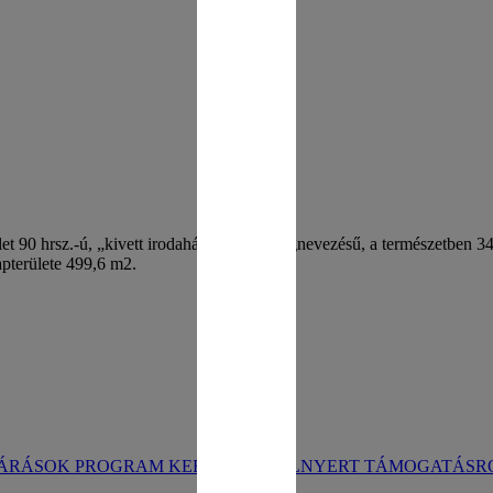
 90 hrsz.-ú, „kivett irodaház, udvar” megnevezésű, a természetben 3412
apterülete 499,6 m2.
JÁRÁSOK PROGRAM KERETÉBEN ELNYERT TÁMOGATÁSR