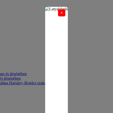
×
an és térségében
és térségében
akítása Harsány–Bogács szakaszon