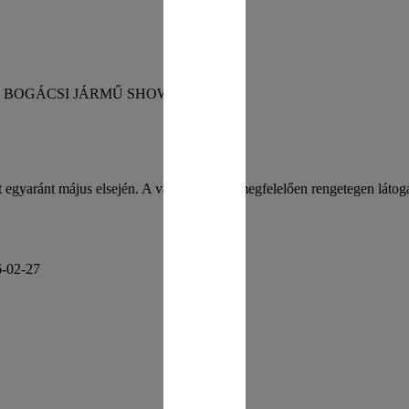
ésre a BOGÁCSI JÁRMŰ SHOW!
 egyaránt május elsején. A várakozásnak megfelelően rengetegen látog
-02-27