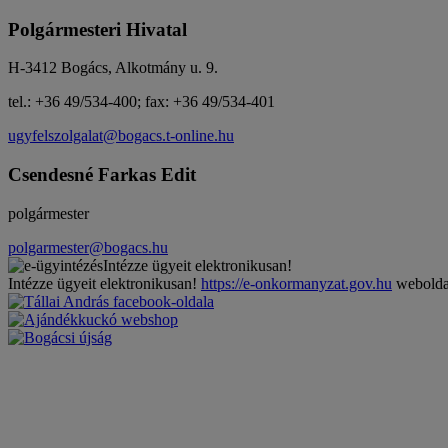
Polgármesteri Hivatal
H-3412 Bogács, Alkotmány u. 9.
tel.: +36 49/534-400; fax: +36 49/534-401
ugyfelszolgalat@bogacs.t-online.hu
Csendesné Farkas Edit
polgármester
polgarmester@bogacs.hu
Intézze ügyeit elektronikusan!
Intézze ügyeit elektronikusan!
https://e-onkormanyzat.gov.hu
weboldal