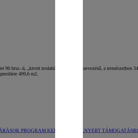
 90 hrsz.-ú, „kivett irodaház, udvar” megnevezésű, a természetben 3412
apterülete 499,6 m2.
JÁRÁSOK PROGRAM KERETÉBEN ELNYERT TÁMOGATÁSR