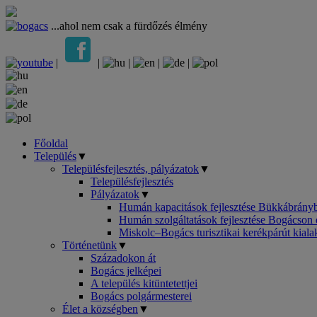
...ahol nem csak a fürdőzés élmény
|
|
|
|
|
Főoldal
Település
▼
Településfejlesztés, pályázatok
▼
Településfejlesztés
Pályázatok
▼
Humán kapacitások fejlesztése Bükkábrányb
Humán szolgáltatások fejlesztése Bogácson 
Miskolc–Bogács turisztikai kerékpárút kial
Történetünk
▼
Századokon át
Bogács jelképei
A település kitüntetettjei
Bogács polgármesterei
Élet a községben
▼