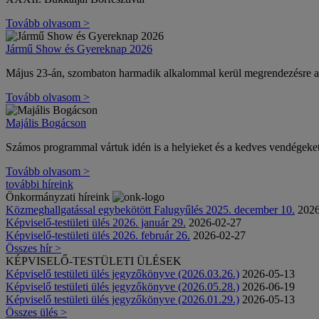
Tovább olvasom >
Jármű Show és Gyereknap 2026
Május 23-án, szombaton harmadik alkalommal kerül megrendez
Tovább olvasom >
Majális Bogácson
Számos programmal vártuk idén is a helyieket és a kedves vendégeket
Tovább olvasom >
további híreink
Önkormányzati híreink
Közmeghallgatással egybekötött Falugyűlés 2025. december 10.
2026
Képviselő-testületi ülés 2026. január 29.
2026-02-27
Képviselő-testületi ülés 2026. február 26.
2026-02-27
Összes hír >
KÉPVISELŐ-TESTÜLETI ÜLÉSEK
Képviselő testületi ülés jegyzőkönyve (2026.03.26.)
2026-05-13
Képviselő testületi ülés jegyzőkönyve (2026.05.28.)
2026-06-19
Képviselő testületi ülés jegyzőkönyve (2026.01.29.)
2026-05-13
Összes ülés >