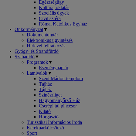
Egészségügy
Kultúra, oktatás
Szociális ügyek
Civil szféra
Római Katolikus Egyház
Önkormányzat
▼
Dokumentumtár
Elektronikus ügyintézés
Hírlevél feliratkozás
Gyógy- és Strandfürdő
Szabadidő
▼
Programok
▼
Eseménynaptár
Látnivalók
▼
Szent Márton-templom
Tájház
Tájház
Színészliget
Hagyományőrző Ház
Cserépi úti pincesor
Kilató
Horgásztó
Turisztikai Információs Iroda
Kerékpárkölcsönző
Sport