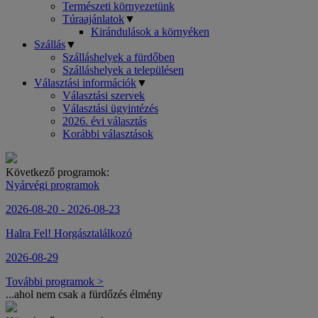
Természeti környezetünk
Túraajánlatok
▼
Kirándulások a környéken
Szállás
▼
Szálláshelyek a fürdőben
Szálláshelyek a településen
Választási információk
▼
Választási szervek
Választási ügyintézés
2026. évi választás
Korábbi választások
Következő programok:
Nyárvégi programok
2026-08-20 - 2026-08-23
Halra Fel! Horgásztalálkozó
2026-08-29
További programok >
...ahol nem csak a fürdőzés élmény