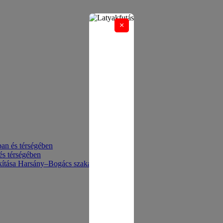
×
an és térségében
és térségében
akítása Harsány–Bogács szakaszon