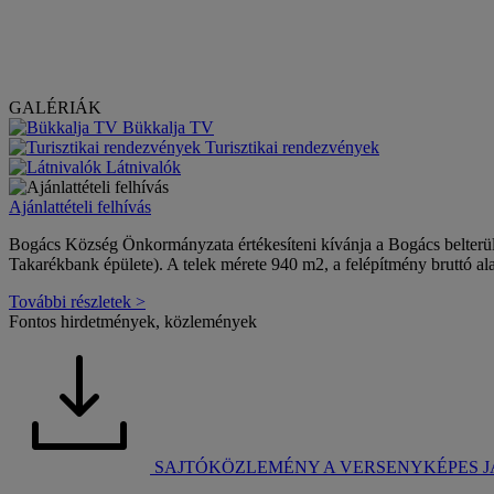
GALÉRIÁK
Bükkalja TV
Turisztikai rendezvények
Látnivalók
Ajánlattételi felhívás
Bogács Község Önkormányzata értékesíteni kívánja a Bogács belterület
Takarékbank épülete). A telek mérete 940 m2, a felépítmény bruttó al
További részletek >
Fontos hirdetmények, közlemények
SAJTÓKÖZLEMÉNY A VERSENYKÉPES 