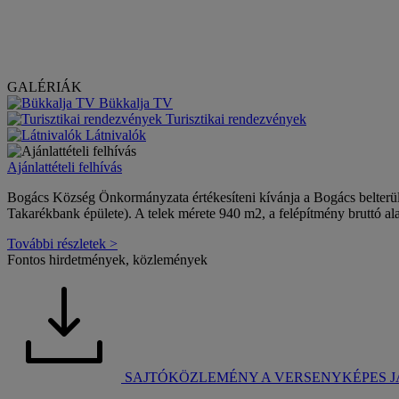
GALÉRIÁK
Bükkalja TV
Turisztikai rendezvények
Látnivalók
Ajánlattételi felhívás
Bogács Község Önkormányzata értékesíteni kívánja a Bogács belterület
Takarékbank épülete). A telek mérete 940 m2, a felépítmény bruttó al
További részletek >
Fontos hirdetmények, közlemények
SAJTÓKÖZLEMÉNY A VERSENYKÉPES 