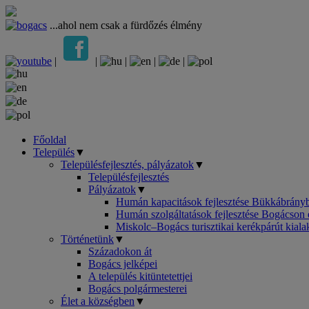
...ahol nem csak a fürdőzés élmény
|
|
|
|
|
Főoldal
Település
▼
Településfejlesztés, pályázatok
▼
Településfejlesztés
Pályázatok
▼
Humán kapacitások fejlesztése Bükkábrányb
Humán szolgáltatások fejlesztése Bogácson 
Miskolc–Bogács turisztikai kerékpárút kial
Történetünk
▼
Századokon át
Bogács jelképei
A település kitüntetettjei
Bogács polgármesterei
Élet a községben
▼