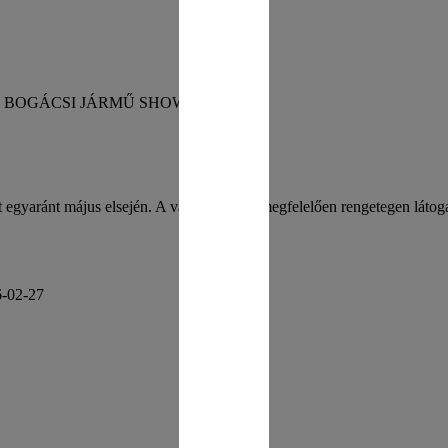
ésre a BOGÁCSI JÁRMŰ SHOW!
 egyaránt május elsején. A várakozásnak megfelelően rengetegen látog
-02-27