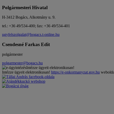
Polgármesteri Hivatal
H-3412 Bogács, Alkotmány u. 9.
tel.: +36 49/534-400; fax: +36 49/534-401
ugyfelszolgalat@bogacs.t-online.hu
Csendesné Farkas Edit
polgármester
polgarmester@bogacs.hu
Intézze ügyeit elektronikusan!
Intézze ügyeit elektronikusan!
https://e-onkormanyzat.gov.hu
weboldal