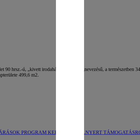
 90 hrsz.-ú, „kivett irodaház, udvar” megnevezésű, a természetben 3412
apterülete 499,6 m2.
JÁRÁSOK PROGRAM KERETÉBEN ELNYERT TÁMOGATÁSR