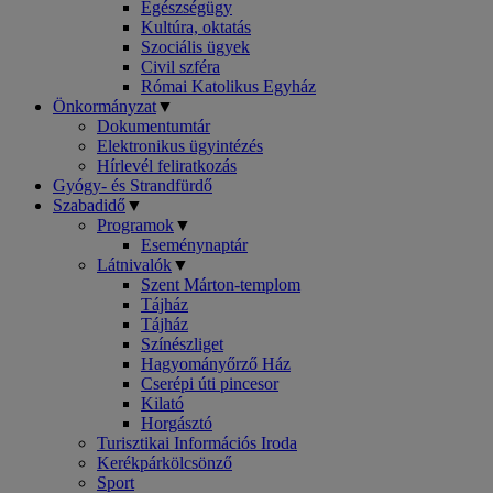
Egészségügy
Kultúra, oktatás
Szociális ügyek
Civil szféra
Római Katolikus Egyház
Önkormányzat
▼
Dokumentumtár
Elektronikus ügyintézés
Hírlevél feliratkozás
Gyógy- és Strandfürdő
Szabadidő
▼
Programok
▼
Eseménynaptár
Látnivalók
▼
Szent Márton-templom
Tájház
Tájház
Színészliget
Hagyományőrző Ház
Cserépi úti pincesor
Kilató
Horgásztó
Turisztikai Információs Iroda
Kerékpárkölcsönző
Sport