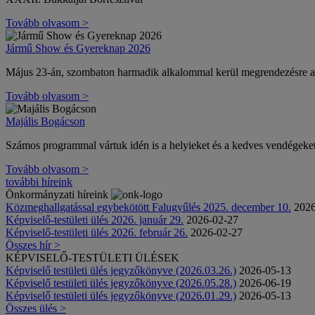
Tovább olvasom >
Jármű Show és Gyereknap 2026
Május 23-án, szombaton harmadik alkalommal kerül megrendez
Tovább olvasom >
Majális Bogácson
Számos programmal vártuk idén is a helyieket és a kedves vendégeket
Tovább olvasom >
további híreink
Önkormányzati híreink
Közmeghallgatással egybekötött Falugyűlés 2025. december 10.
2026
Képviselő-testületi ülés 2026. január 29.
2026-02-27
Képviselő-testületi ülés 2026. február 26.
2026-02-27
Összes hír >
KÉPVISELŐ-TESTÜLETI ÜLÉSEK
Képviselő testületi ülés jegyzőkönyve (2026.03.26.)
2026-05-13
Képviselő testületi ülés jegyzőkönyve (2026.05.28.)
2026-06-19
Képviselő testületi ülés jegyzőkönyve (2026.01.29.)
2026-05-13
Összes ülés >