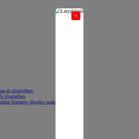
×
an és térségében
és térségében
akítása Harsány–Bogács szakaszon